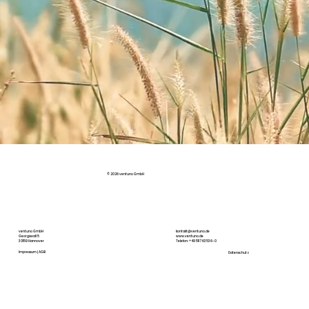
© 2026 ventuno GmbH
ventuno GmbH
kontakt@ventuno.de
Georgswall 5
www.ventuno.de
30159 Hannover
Telefon: +49 511 763536-0
Impressum | AGB
Datenschutz