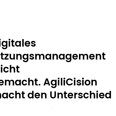
igitales
itzungsmanagement
eicht
emacht. AgiliCision
acht den Unterschied