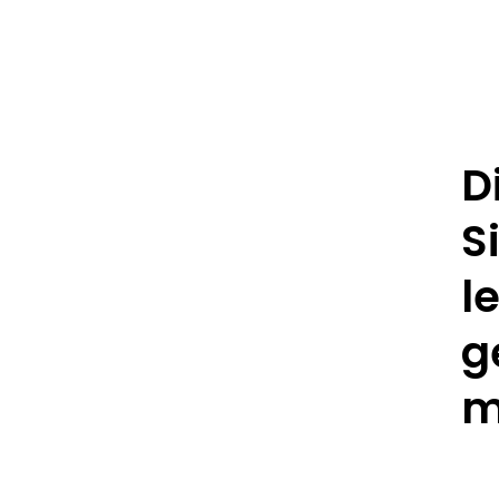
D
S
l
g
m