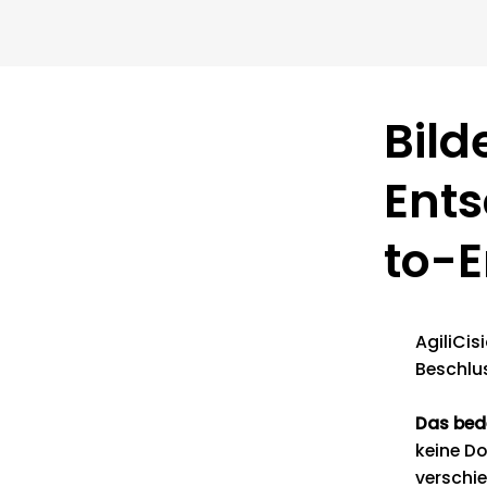
Bild
Ent
to-E
AgiliCis
Beschlus
Das bed
keine Do
verschi