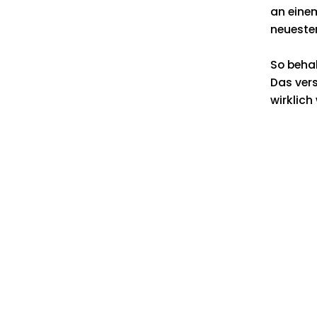
an eine
neueste
So behal
Das vers
wirklich