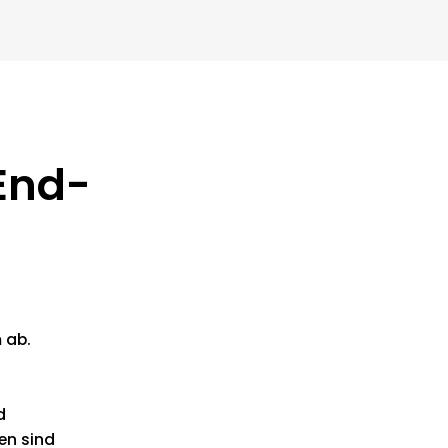
End-
 ab.
d
en sind